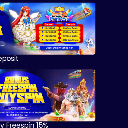
eposit
y Freespin 15%