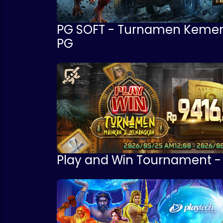
PG SOFT - Turnamen Kemerd
PG
Play and Win Tournament 