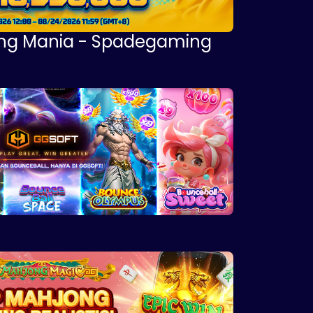
ng Mania - Spadegaming