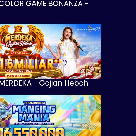
- COLOR GAME BONANZA -
 MERDEKA - Gajian Heboh