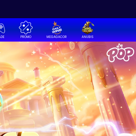
ADE
PROMO
MEGAGACOR
ANUBIS