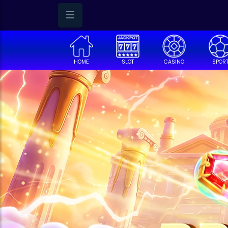
HOME
SLOT
CASINO
SPOR