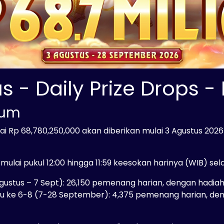
 - Daily Prize Drops -
mum
lai Rp 68,780,250,000 akan diberikan mulai 3 Agustus 202
 mulai pukul 12:00 hingga 11:59 keesokan harinya (WIB) s
Agustus – 7 Sept): 26,150 pemenang harian, dengan hadiah 
gu ke 6-8 (7-28 September): 4,375 pemenang harian, deng