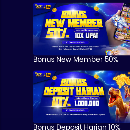
Bonus New Member 50%
Bonus Deposit Harian 10%