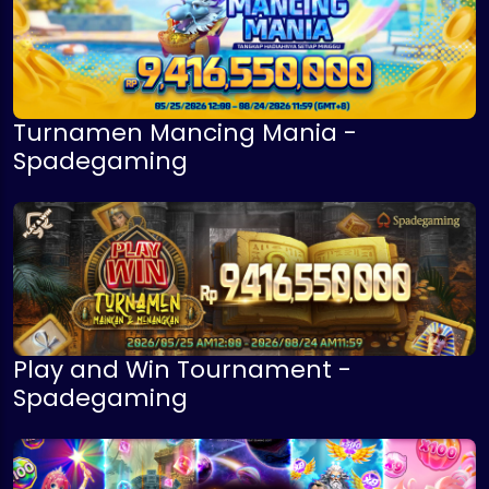
Turnamen Mancing Mania -
Spadegaming
Play and Win Tournament -
Spadegaming