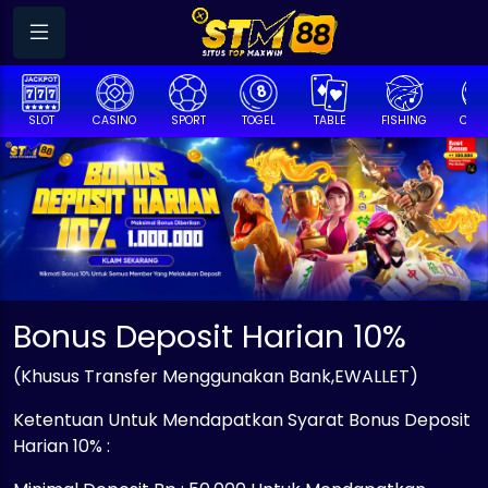
SLOT
CASINO
SPORT
TOGEL
TABLE
FISHING
COCK
Bonus Deposit Harian 10%
(Khusus Transfer Menggunakan Bank,EWALLET)
Ketentuan Untuk Mendapatkan Syarat Bonus Deposit
Harian 10% :