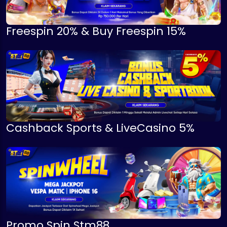
Freespin 20% & Buy Freespin 15%
Cashback Sports & LiveCasino 5%
Promo Spin Stm88