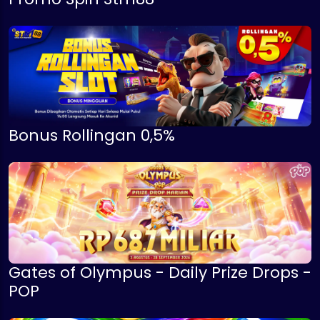
Bonus Rollingan 0,5%
Gates of Olympus - Daily Prize Drops -
POP