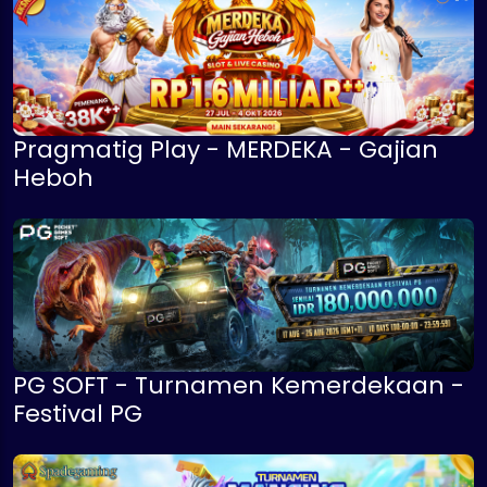
Pragmatig Play - MERDEKA - Gajian
Heboh
PG SOFT - Turnamen Kemerdekaan -
Festival PG