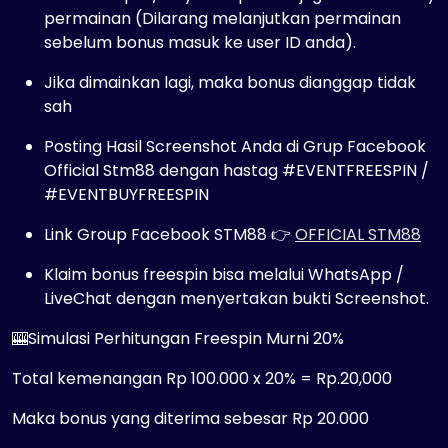
permainan (Dilarang melanjutkan permainan
sebelum bonus masuk ke user ID anda).
Jika dimainkan lagi, maka bonus dianggap tidak
sah
Posting Hasil Screenshot Anda di Grup Facebook
Official Stm88 dengan hastag #EVENTFREESPIN /
#EVENTBUYFREESPIN
Link Group Facebook STM88 👉
OFFICIAL STM88
Klaim bonus freespin bisa melalui WhatsApp /
LiveChat dengan menyertakan bukti Screenshot.
🎰Simulasi Perhitungan Freespin Murni 20%
Total kemenangan Rp 100.000 x 20% = Rp.20,000
Maka bonus yang diterima sebesar Rp 20.000