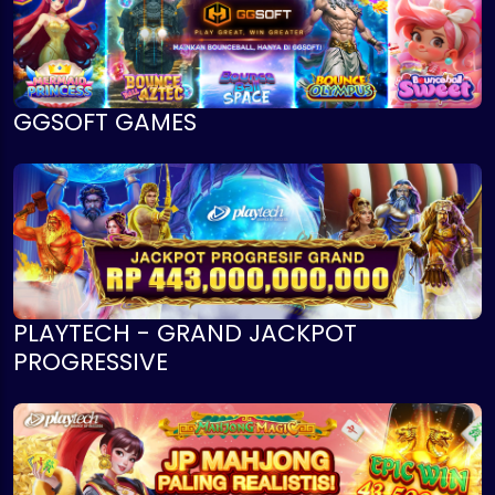
GGSOFT GAMES
PLAYTECH - GRAND JACKPOT
PROGRESSIVE