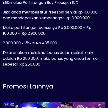
🎰Simulasi Perhitungan Buy Freespin 15%
Jika anda membeli fitur freespin senilai Rp 100.000
dan mendapatkan kemenangan Rp 3.000.000
Maka perhitungan bonusnya Rp 3.000.000 - Rp
100.000 = Rp 2.900.000
2.900.000 x 15% = Rp 435.000
Dikarenakan maksimal bonus dalam sekali klaim
adalah Rp 250.000, maka bonus yang anda terima
sebesar Rp 250.000
Promosi Lainnya