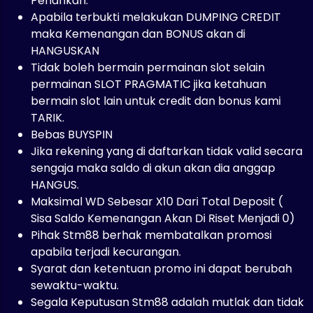
Penarikan.
Apabila terbukti melakukan DUMPING CREDIT
maka Kemenangan dan BONUS akan di
HANGUSKAN
Tidak boleh bermain permainan slot selain
permainan SLOT PRAGMATIC jika ketahuan
bermain slot lain untuk credit dan bonus kami
TARIK.
Bebas BUYSPIN
Jika rekening yang di daftarkan tidak valid secara
sengaja maka saldo di akun akan dia anggap
HANGUS.
Maksimal WD Sebesar X10 Dari Total Deposit (
Sisa Saldo Kemenangan Akan Di Riset Menjadi 0)
Pihak Stm88 berhak membatalkan promosi
apabila terjadi kecurangan.
Syarat dan ketentuan promo ini dapat berubah
sewaktu-waktu.
Segala Keputusan Stm88 adalah mutlak dan tidak