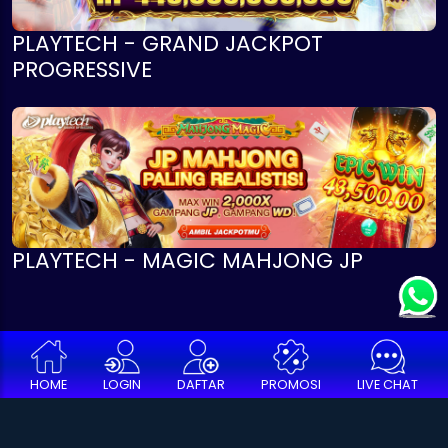
PLAYTECH - GRAND JACKPOT
PROGRESSIVE
PLAYTECH - MAGIC MAHJONG JP
HOME
LOGIN
DAFTAR
PROMOSI
LIVE CHAT