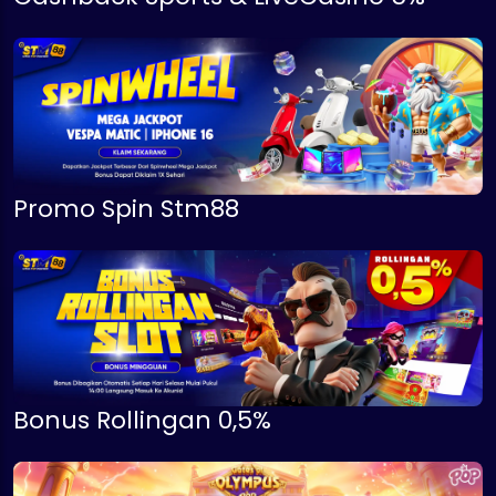
Promo Spin Stm88
Bonus Rollingan 0,5%