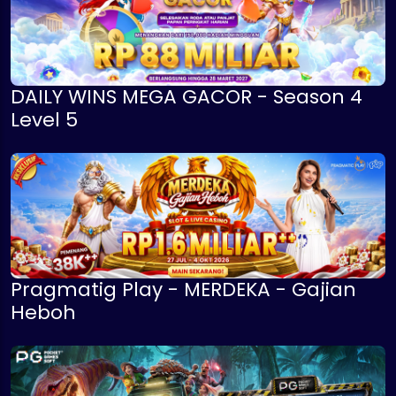
DAILY WINS MEGA GACOR - Season 4
Level 5
Pragmatig Play - MERDEKA - Gajian
Heboh