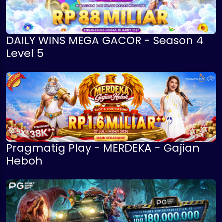
DAILY WINS MEGA GACOR - Season 4
Level 5
Pragmatig Play - MERDEKA - Gajian
Heboh