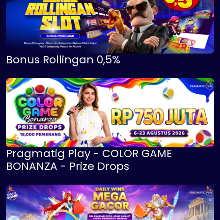
Bonus Rollingan 0,5%
Pragmatig Play - COLOR GAME
BONANZA - Prize Drops