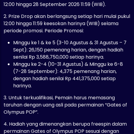
12:00 hingga 28 September 2026 11:59 (WIB).
2. Prize Drop akan berlangsung setiap hari mulai pukul
12:00 hingga 11:59 keesokan harinya (WIB) selama
periode promosi. Periode Promosi:
Minggu ke 1 & ke 5 (3-10 Agustus & 31 Agustus – 7
Sept): 26,150 pemenang harian, dengan hadiah
senilai Rp 3,588,750,000 setiap harinya.
Minggu ke 2-4 (10-31 Agustus) & Minggu ke 6-8
(7-28 September): 4,375 pemenang harian,
dengan hadiah senilai Rp 441,375,000 setiap
harinya.
3. Untuk terkualifikasi, Pemain harus memasang
taruhan dengan uang asli pada permainan “Gates of
Olympus POP”.
4. Hadiah yang dimenangkan berupa freespin dalam
permainan Gates of Olympus POP sesuai dengan