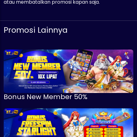
atau membatalkan promosi kapan saja.
Promosi Lainnya
Bonus New Member 50%