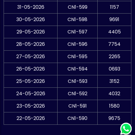
31-05-2026
CN1-599
1157
30-05-2026
CN1-598
9691
29-05-2026
CN1-597
4405
28-05-2026
CN1-596
7754
27-05-2026
CN1-595
2265
26-05-2026
CN1-594
0693
25-05-2026
CN1-593
3152
24-05-2026
CN1-592
4032
23-05-2026
CN1-591
1580
22-05-2026
CN1-590
9675