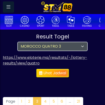
SLOT
CASINO
SPORT
TOGEL
TABLE
FISHING
COCK
Result Togel
https://www.eloterie.ma/resultats/-/lottery-
results/view/quatro
Lihat Jadwal
Page
1
2
3
4
5
6
...
21