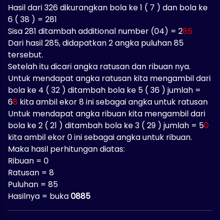
Hasil dari 326 dikurangkan bola ke 1 ( 7 ) dan bola ke
6 ( 38 ) = 281
Sisa 281 ditambah additional number (04) = 2
85
Dari hasil 285, didapatkan 2 angka puluhan 85
tersebut.
Setelah itu dicari angka ratusan dan ribuan nya.
Untuk mendapat angka ratusan kita mengambil dari
bola ke 4 ( 32 ) ditambah bola ke 5 ( 36 ) jumlah =
6
8
kita ambil ekor 8 ini sebagai angka untuk ratusan
Untuk mendapat angka ribuan kita mengambil dari
bola ke 2 ( 21 ) ditambah bola ke 3 ( 29 ) jumlah = 5
0
kita ambil ekor 0 ini sebagai angka untuk ribuan.
Maka hasil perhitungan diatas:
Ribuan = 0
Ratusan = 8
Puluhan = 85
Hasilnya = buka
0885