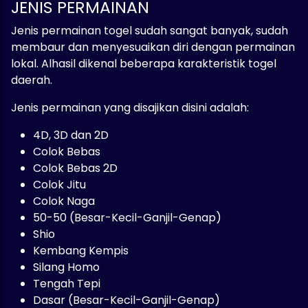
JENIS PERMAINAN
Jenis permainan togel sudah sangat banyak, sudah
membaur dan menyesuaikan diri dengan permainan
lokal. Alhasil dikenal beberapa karakteristik togel
daerah.
Jenis permainan yang disajikan disini adalah:
4D, 3D dan 2D
Colok Bebas
Colok Bebas 2D
Colok Jitu
Colok Naga
50-50 (Besar-Kecil-Ganjil-Genap)
Shio
Kembang Kempis
Silang Homo
Tengah Tepi
Dasar (Besar-Kecil-Ganjil-Genap)