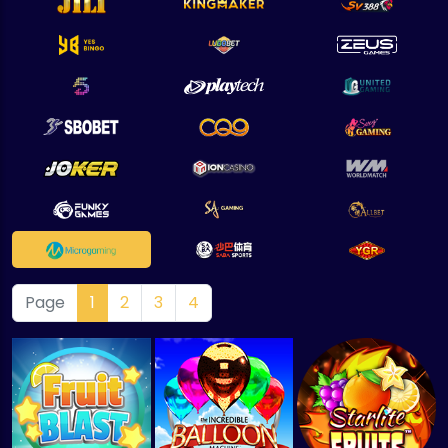
Page
1
2
3
4