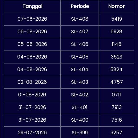
Tanggal
Periode
Nomor
07-08-2026
SL-408
5419
06-08-2026
SL-407
6928
05-08-2026
SL-406
1145
04-08-2026
SL-405
3523
04-08-2026
SL-404
5824
02-08-2026
SL-403
4757
01-08-2026
SL-402
0711
31-07-2026
SL-401
7913
31-07-2026
SL-400
7516
29-07-2026
SL-399
3257