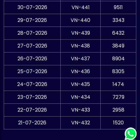
30-07-2026
VN-441
9511
29-07-2026
VN-440
3343
28-07-2026
VN-439
6432
27-07-2026
VN-438
3849
26-07-2026
VN-437
8904
25-07-2026
VN-436
8305
24-07-2026
VN-435
1474
23-07-2026
VN-434
7279
22-07-2026
VN-433
2958
21-07-2026
VN-432
1520