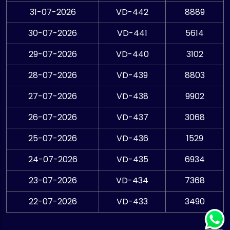
31-07-2026
VD-442
8889
30-07-2026
VD-441
5614
29-07-2026
VD-440
3102
28-07-2026
VD-439
8803
27-07-2026
VD-438
9902
26-07-2026
VD-437
3068
25-07-2026
VD-436
1529
24-07-2026
VD-435
6934
23-07-2026
VD-434
7368
22-07-2026
VD-433
3490