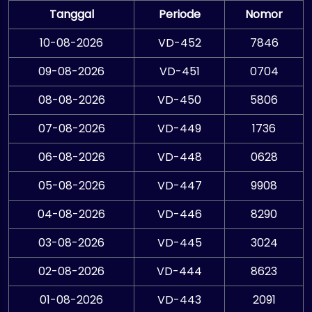
Tanggal
Periode
Nomor
10-08-2026
VD-452
7846
09-08-2026
VD-451
0704
08-08-2026
VD-450
5806
07-08-2026
VD-449
1736
06-08-2026
VD-448
0628
05-08-2026
VD-447
9908
04-08-2026
VD-446
8290
03-08-2026
VD-445
3024
02-08-2026
VD-444
8623
01-08-2026
VD-443
2091