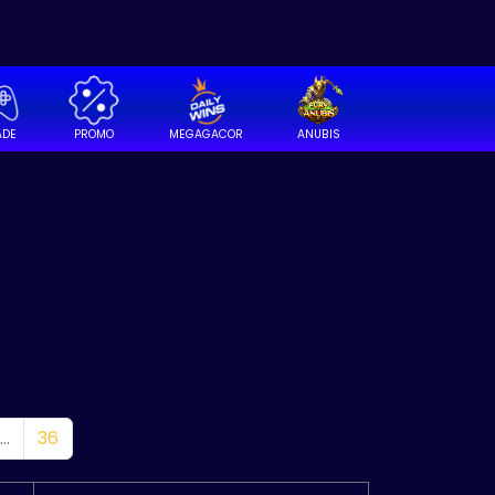
ADE
PROMO
MEGAGACOR
ANUBIS
...
36