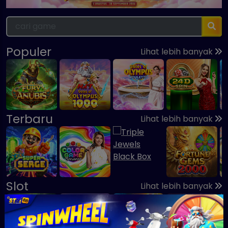
Populer
Lihat lebih banyak
Terbaru
Lihat lebih banyak
Slot
Lihat lebih banyak