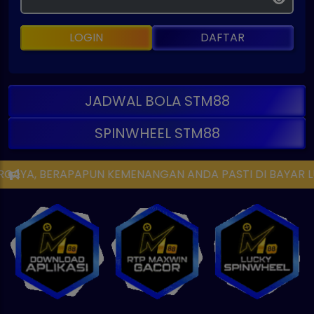
LOGIN
DAFTAR
JADWAL BOLA STM88
SPINWHEEL STM88
APAPUN KEMENANGAN ANDA PASTI DI BAYAR LUNAS!!!