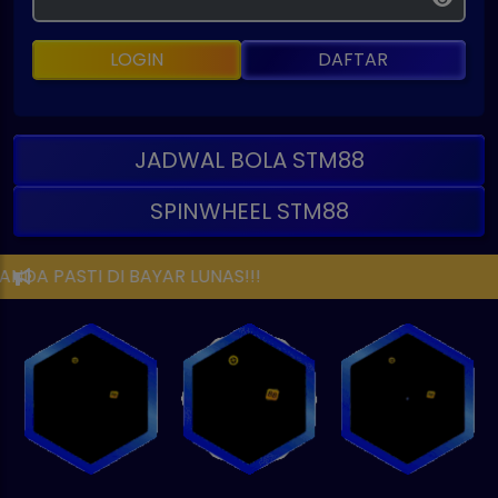
LOGIN
DAFTAR
JADWAL BOLA STM88
SPINWHEEL STM88
I BAYAR LUNAS!!!