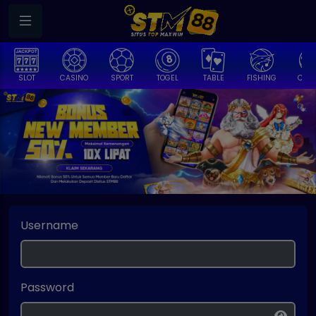
SLOT
CASINO
SPORT
TOGEL
TABLE
FISHING
COCK
Username
Password