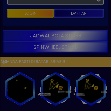
LOGIN
DAFTAR
JADWAL BOLA STM88
SPINWHEEL STM88
 BAYAR LUNAS!!!