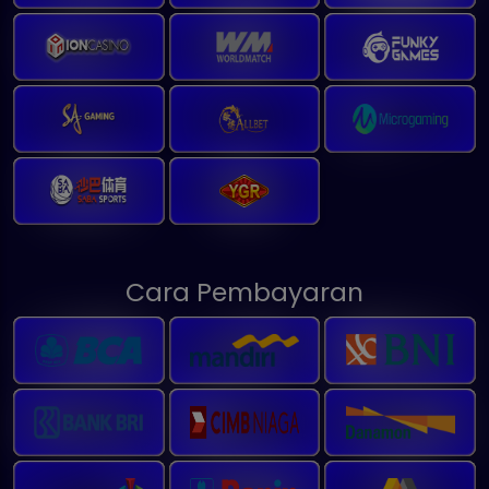
Cara Pembayaran